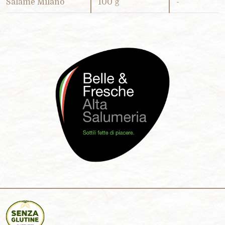
Salame Milano
100 g
-