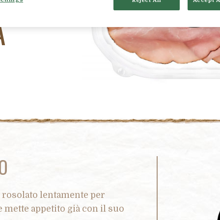
O
Reject All
Accept A
À
O
to rosolato lentamente per
 mette appetito già con il suo