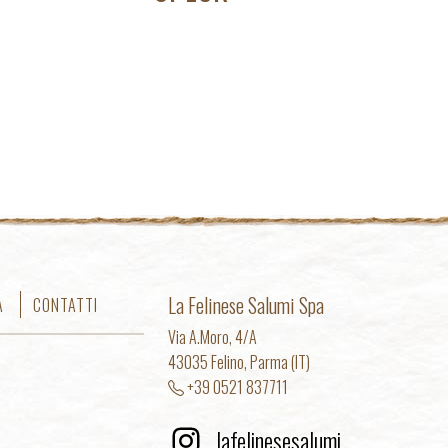
NOSTRANO
La Felinese Salumi Spa
À
CONTATTI
Via A.Moro, 4/A
43035 Felino, Parma (IT)
+39 0521 837711
lafelinesesalumi