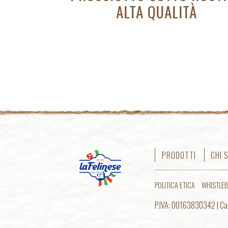
PRODOTTI
CHI 
POLITICA ETICA
WHISTLE
P.IVA: 00163830342 | Cap